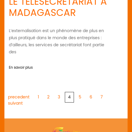
LE TÉLÉSECRÉTARIAT À
MADAGASCAR
L’externalisation est un phénomène de plus en
plus pratiqué dans le monde des entreprises :
d’ailleurs, les services de secrétariat font partie
des
En savoir plus
Pagination
precedent
1
2
3
4
5
6
7
suivant
des
publications